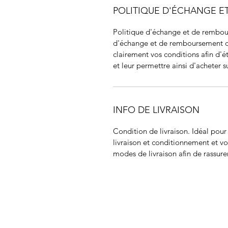
POLITIQUE D'ÉCHANGE 
Politique d'échange et de rembour
d'échange et de remboursement des 
clairement vos conditions afin d'ét
et leur permettre ainsi d'acheter su
INFO DE LIVRAISON
Condition de livraison. Idéal pou
livraison et conditionnement et vos
modes de livraison afin de rassurer
JIR C
HOME
About JIR Netwok
About
Public