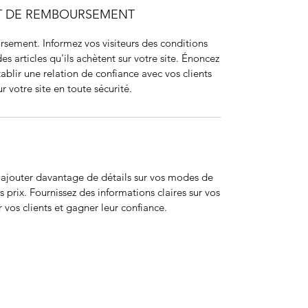
ET DE REMBOURSEMENT
sement. Informez vos visiteurs des conditions
articles qu'ils achètent sur votre site. Énoncez
ablir une relation de confiance avec vos clients
r votre site en toute sécurité.
r ajouter davantage de détails sur vos modes de
 prix. Fournissez des informations claires sur vos
 vos clients et gagner leur confiance.
ohort
JIR Academy
JIR CliPS
About JIR CliPS
 JIR Cohort
About JIR Academy
WG 1 - Lupus Nephritis
ations
JIR Winter School