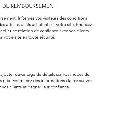
ET DE REMBOURSEMENT
sement. Informez vos visiteurs des conditions
articles qu'ils achètent sur votre site. Énoncez
ablir une relation de confiance avec vos clients
r votre site en toute sécurité.
r ajouter davantage de détails sur vos modes de
 prix. Fournissez des informations claires sur vos
 vos clients et gagner leur confiance.
ohort
JIR Academy
JIR CliPS
About JIR CliPS
 JIR Cohort
About JIR Academy
WG 1 - Lupus Nephritis
ations
JIR Winter School