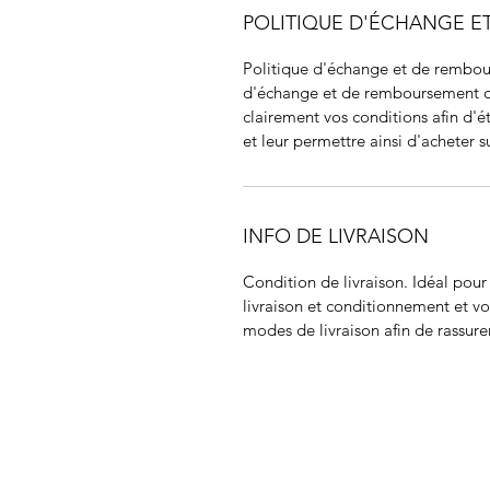
POLITIQUE D'ÉCHANGE 
Politique d'échange et de rembour
d'échange et de remboursement des 
clairement vos conditions afin d'ét
et leur permettre ainsi d'acheter su
INFO DE LIVRAISON
Condition de livraison. Idéal pou
livraison et conditionnement et vos
modes de livraison afin de rassurer
JIR C
HOME
About JIR Netwok
About
Public