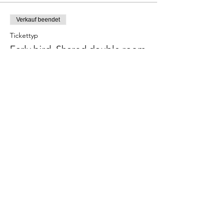
Verkauf beendet
Tickettyp
Early bird, Shared double room
Mehr Infos
Preis
390,00 €
Diese Veranstaltung teilen