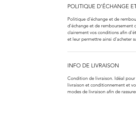
POLITIQUE D'ÉCHANGE 
Politique d'échange et de rembour
d'échange et de remboursement des 
clairement vos conditions afin d'ét
et leur permettre ainsi d'acheter su
INFO DE LIVRAISON
Condition de livraison. Idéal pou
livraison et conditionnement et vos
modes de livraison afin de rassurer
JIR C
HOME
About JIR Netwok
About
Public