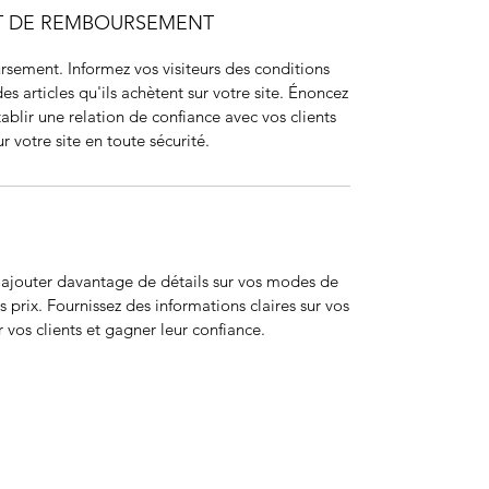
ET DE REMBOURSEMENT
sement. Informez vos visiteurs des conditions
articles qu'ils achètent sur votre site. Énoncez
ablir une relation de confiance avec vos clients
r votre site en toute sécurité.
r ajouter davantage de détails sur vos modes de
 prix. Fournissez des informations claires sur vos
 vos clients et gagner leur confiance.
ohort
JIR Academy
JIR CliPS
About JIR CliPS
 JIR Cohort
About JIR Academy
WG 1 - Lupus Nephritis
ations
JIR Winter School