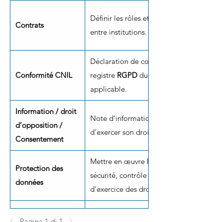
Définir les rôles et formaliser la respons
Contrats
entre institutions.
Déclaration de conformité
Conformité CNIL
registre
RGPD
du centre porteur, analys
applicable.
Information / droit
Note d’information remise au patient av
d’opposition /
d’exercer son droit d’opposition
Consentement
Mettre en œuvre RGPD/LIL/MR-004 : Ps
Protection des
sécurité, contrôle d’accès, conservation
données
d’exercice des droits.
Enregistrement sur le registre national
Pagina 1 di 1