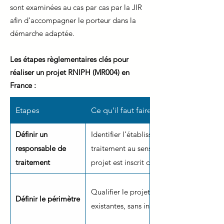
sont examinées au cas par cas par la JIR
afin d’accompagner le porteur dans la
démarche adaptée.
Les étapes règlementaires clés pour
réaliser un projet RNIPH (MR004) en
France :
Etapes
Ce qu’il faut faire / Points clés
Définir un
Identifier l’établissement porteur du pr
responsable de
traitement au sens du RGPD. Son DPO est
traitement
projet est inscrit dans le registre interne
Qualifier le projet en
Définir le périmètre
existantes, sans intervention).