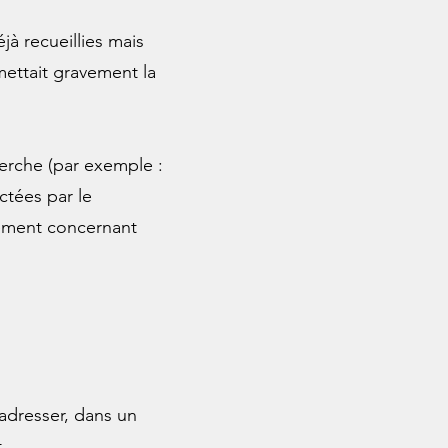
à recueillies mais
mettait gravement la
herche (par exemple :
ctées par le
cement concernant
adresser, dans un
.