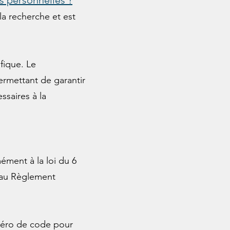
es personnelles ?
la recherche et est
ifique. Le
rmettant de garantir
ssaires à la
ément à la loi du 6
t au Règlement
uméro de code pour