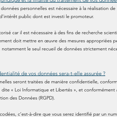
juridique et la finalité du traitement de vos donné
 données personnelles est nécessaire à la réalisation de 
d’intérêt public dont est investi le promoteur.
orisé car il est nécessaire à des fins de recherche scient
tement doit mettre en œuvre des mesures appropriées pe
és, notamment le seul recueil de données strictement néce
ntialité de vos données sera-t-elle assurée ?
lles seront traitées de manière confidentielle, conform
e dite « Loi Informatique et Libertés », et conformémen
ection des Données (RGPD).
codées, c’est-à-dire que vous serez identifié par un n