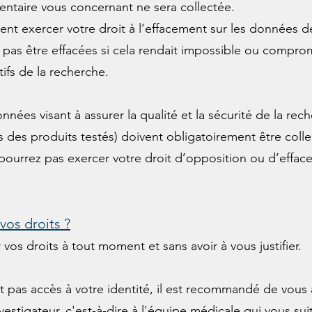
ntaire vous concernant ne sera collectée.
t exercer votre droit à l’effacement sur les données déj
e pas être effacées si cela rendait impossible ou compro
tifs de la recherche.
nnées visant à assurer la qualité et la sécurité de la rec
es des produits testés) doivent obligatoirement être colle
pourrez pas exercer votre droit d’opposition ou d’effa
os droits ?
os droits à tout moment et sans avoir à vous justifier.
 pas accès à votre identité, il est recommandé de vous 
vestigateur,
c'est-à-dire à l'équipe médicale qui vous suit