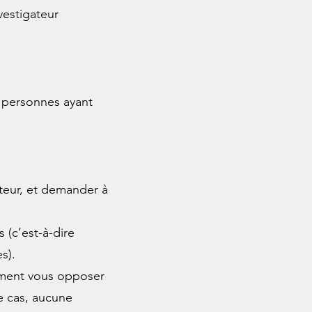
vestigateur
s personnes ayant
ateur, et demander à
(c’est-à-dire
s).
oment vous opposer
e cas, aucune