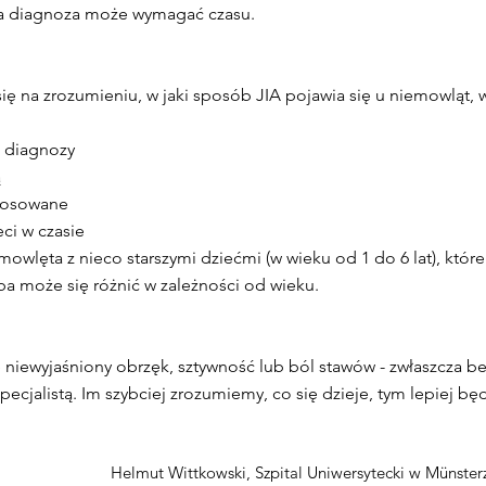
a diagnoza może wymagać czasu.
ę na zrozumieniu, w jaki sposób JIA pojawia się u niemowląt, 
e diagnozy
ą
stosowane
ci w czasie
wlęta z nieco starszymi dziećmi (w wieku od 1 do 6 lat), które
ba może się różnić w zależności od wieku.
 niewyjaśniony obrzęk, sztywność lub ból stawów - zwłaszcza be
pecjalistą. Im szybciej zrozumiemy, co się dzieje, tym lepiej b
Helmut Wittkowski, Szpital Uniwersytecki w Münster