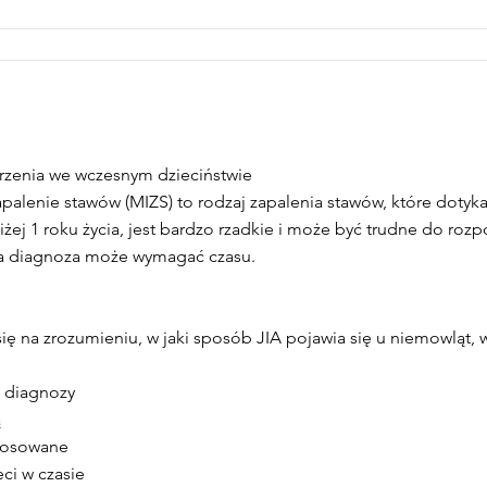
rzenia we wczesnym dzieciństwie
alenie stawów (MIZS) to rodzaj zapalenia stawów, które dotyka
żej 1 roku życia, jest bardzo rzadkie i może być trudne do roz
a diagnoza może wymagać czasu.
ę na zrozumieniu, w jaki sposób JIA pojawia się u niemowląt, 
e diagnozy
ą
stosowane
ci w czasie