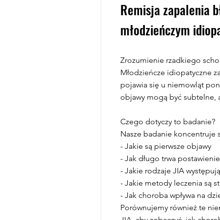
Remisja zapalenia b
młodzieńczym idiop
Zrozumienie rzadkiego scho
Młodzieńcze idiopatyczne zap
pojawia się u niemowląt poni
objawy mogą być subtelne, 
Czego dotyczy to badanie?
Nasze badanie koncentruje si
- Jakie są pierwsze objawy
- Jak długo trwa postawieni
- Jakie rodzaje JIA występuj
- Jakie metody leczenia są 
- Jak choroba wpływa na dzie
Porównujemy również te niemo
JIA, aby zobaczyć, jak choro