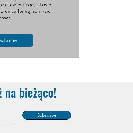
e at every stage, all over
ildren suffering from rare
eases.
nate now
ź na bieżąco!
Subscribe