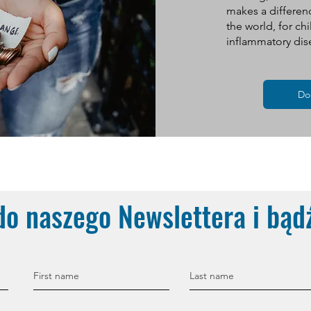
makes a differenc
the world, for ch
inflammatory dis
Do
 do naszego Newslettera i bąd