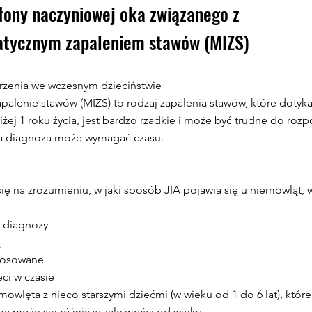
łony naczyniowej oka związanego z
atycznym zapaleniem stawów (MIZS)
rzenia we wczesnym dzieciństwie
alenie stawów (MIZS) to rodzaj zapalenia stawów, które dotyka
żej 1 roku życia, jest bardzo rzadkie i może być trudne do roz
a diagnoza może wymagać czasu.
ę na zrozumieniu, w jaki sposób JIA pojawia się u niemowląt, 
e diagnozy
ą
stosowane
ci w czasie
wlęta z nieco starszymi dziećmi (w wieku od 1 do 6 lat), które
ba może się różnić w zależności od wieku.