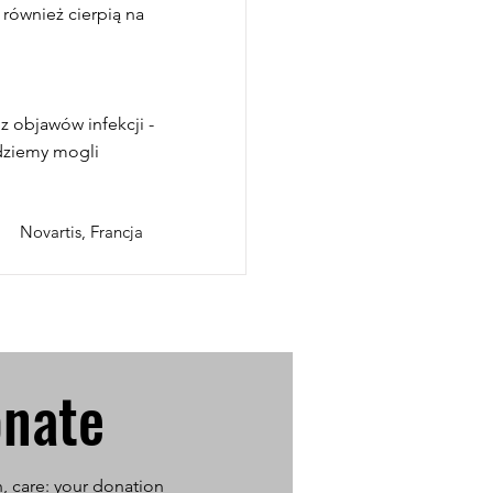
 również cierpią na
z objawów infekcji -
ędziemy mogli
Novartis, Francja
nate
h, care: your donation