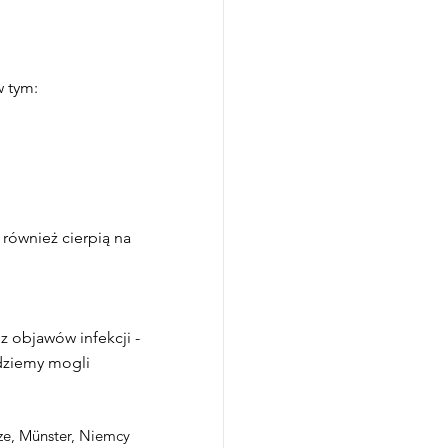
w tym:
 również cierpią na
z objawów infekcji -
ędziemy mogli
ze, Münster, Niemcy