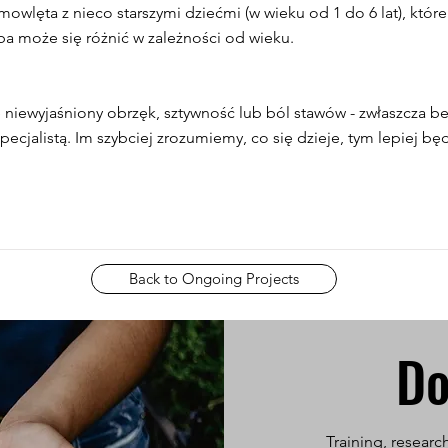
wlęta z nieco starszymi dziećmi (w wieku od 1 do 6 lat), które
ba może się różnić w zależności od wieku.
 niewyjaśniony obrzęk, sztywność lub ból stawów - zwłaszcza be
pecjalistą. Im szybciej zrozumiemy, co się dzieje, tym lepiej b
Back to Ongoing Projects
Do
Training, researc