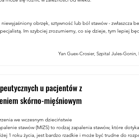
 niewyjaśniony obrzęk, sztywność lub ból stawów - zwłaszcza be
pecjalistą. Im szybciej zrozumiemy, co się dzieje, tym lepiej b
Yan Guex-Crosier, Szpital Jules-Gonin,
apeutycznych u pacjentów z
leniem skórno-mięśniowym
rzenia we wczesnym dzieciństwie
alenie stawów (MIZS) to rodzaj zapalenia stawów, które dotyka
żej 1 roku życia, jest bardzo rzadkie i może być trudne do roz