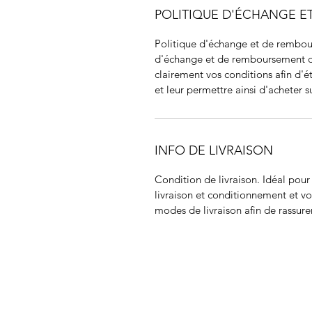
POLITIQUE D'ÉCHANGE 
Politique d'échange et de rembour
d'échange et de remboursement des 
clairement vos conditions afin d'ét
et leur permettre ainsi d'acheter su
INFO DE LIVRAISON
Condition de livraison. Idéal pou
livraison et conditionnement et vos
modes de livraison afin de rassurer
JIR C
HOME
About JIR Netwok
About
Public