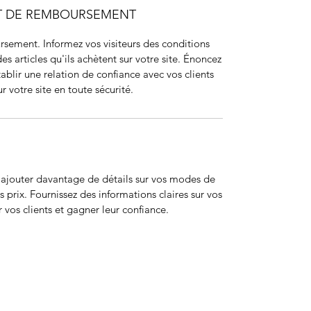
ET DE REMBOURSEMENT
sement. Informez vos visiteurs des conditions
articles qu'ils achètent sur votre site. Énoncez
ablir une relation de confiance avec vos clients
r votre site en toute sécurité.
r ajouter davantage de détails sur vos modes de
 prix. Fournissez des informations claires sur vos
 vos clients et gagner leur confiance.
ohort
JIR Academy
JIR CliPS
About JIR CliPS
 JIR Cohort
About JIR Academy
WG 1 - Lupus Nephritis
ations
JIR Winter School