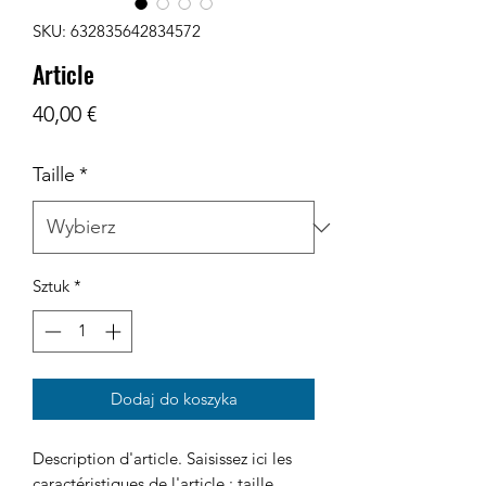
SKU: 632835642834572
Article
Cena
40,00 €
Taille
*
Sztuk
*
Dodaj do koszyka
Description d'article. Saisissez ici les 
caractéristiques de l'article : taille, 