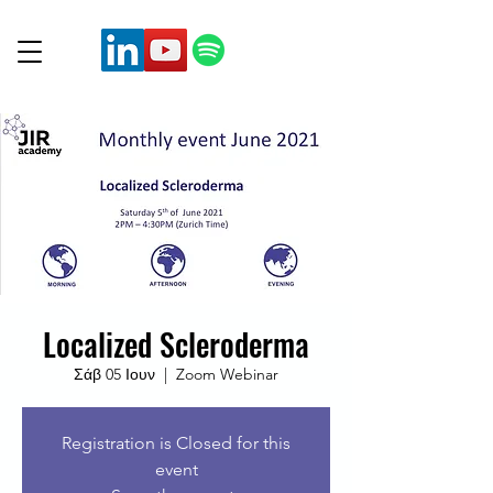
Localized Scleroderma
Σάβ 05 Ιουν
  |  
Zoom Webinar
Registration is Closed for this
event