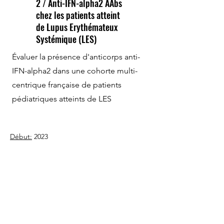
2 / Anti-IFN-alpha2 AAbs
chez les patients atteint
de Lupus Erythémateux
Systémique (LES)
Évaluer la présence d'anticorps anti-
IFN-alpha2 dans une cohorte multi-
centrique française de patients
pédiatriques atteints de LES
Début:
2023
Fin:
-
Accès aux données nominatives: