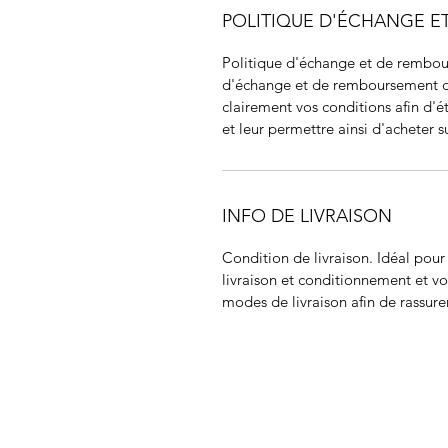
POLITIQUE D'ÉCHANGE 
Politique d'échange et de rembour
d'échange et de remboursement des 
clairement vos conditions afin d'ét
et leur permettre ainsi d'acheter su
INFO DE LIVRAISON
Condition de livraison. Idéal pou
livraison et conditionnement et vos
modes de livraison afin de rassurer
JIR C
HOME
About JIR Netwok
About
Public