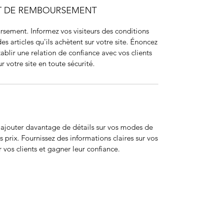
ET DE REMBOURSEMENT
sement. Informez vos visiteurs des conditions
articles qu'ils achètent sur votre site. Énoncez
ablir une relation de confiance avec vos clients
r votre site en toute sécurité.
r ajouter davantage de détails sur vos modes de
 prix. Fournissez des informations claires sur vos
 vos clients et gagner leur confiance.
ohort
JIR Academy
JIR CliPS
About JIR CliPS
 JIR Cohort
About JIR Academy
WG 1 - Lupus Nephritis
ations
JIR Winter School