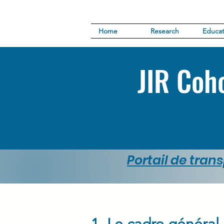
Home
Research
Educat
JIR Coho
Portail de trans