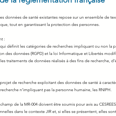
 de la réglementation française
es données de santé existantes repose sur un ensemble de texte
ifique, tout en garantissant la protection des personnes.
t :
 qui définit les catégories de recherches impliquant ou non la
on des données (RGPD) et la loi Informatique et Libertés modifi
t les traitements de données réalisés à des fins de recherche, d
t projet de recherche exploitant des données de santé à caract
 de recherche n’impliquant pas la personne humaine, les RNIPH.
e champ de la MR-004 doivent être soumis pour avis au CESREES e
nnelles dans le contexte JIR et, si elles se présentent, elles son