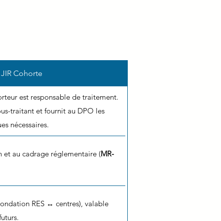
 JIR Cohorte
rteur est responsable de traitement.
s-traitant et fournit au DPO les
es nécessaires.
on et au cadrage réglementaire (
MR-
ondation RES ↔ centres), valable
futurs.