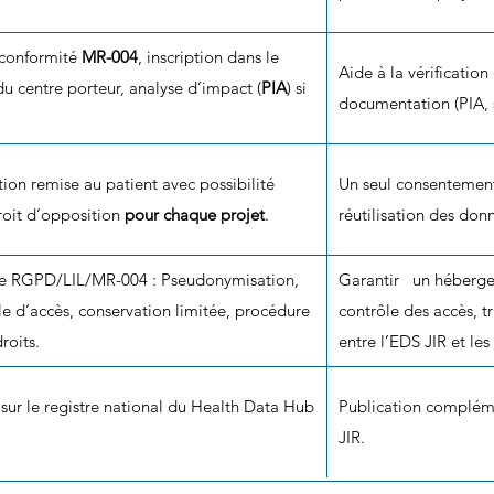
 conformité
MR-004
, inscription dans le
Aide à la vérification
u centre porteur, analyse d’impact (
PIA
) si
documentation (PIA, s
ion remise au patient avec possibilité
Un seul consentement
roit d’opposition
pour chaque projet
.
réutilisation des don
e RGPD/LIL/MR-004 : Pseudonymisation,
Garantir un héberg
ôle d’accès, conservation limitée, procédure
contrôle des accès, t
roits.
entre l’EDS JIR et le
sur le registre national du Health Data Hub
Publication compléme
JIR.