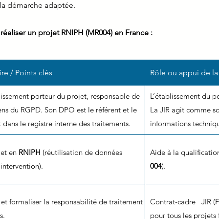
 la démarche adaptée.
réaliser un projet RNIPH (MR004) en France :
ire / Points clés
Rôle ou appui de la
blissement porteur du projet, responsable de
L’établissement du po
ens du RGPD. Son DPO est le référent et le
La JIR agit comme sou
it dans le registre interne des traitements.
informations techniqu
jet en
RNIPH
(réutilisation de données
Aide à la qualificati
 intervention).
004
).
s et formaliser la responsabilité de traitement
Contrat-cadre JIR (F
s.
pour tous les projets 