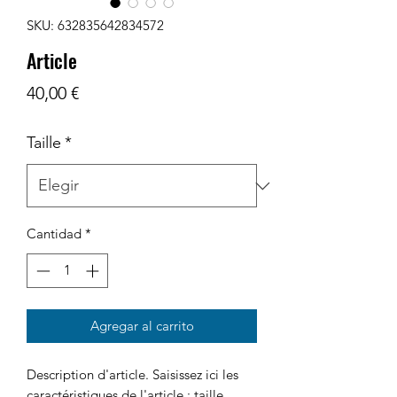
SKU: 632835642834572
Article
Precio
40,00 €
Taille
*
Cantidad
*
Agregar al carrito
Description d'article. Saisissez ici les 
caractéristiques de l'article : taille, 